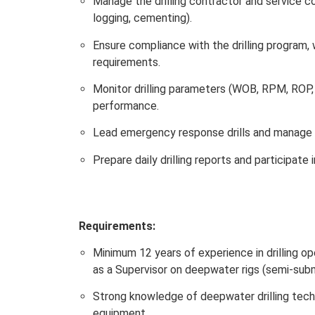
Manage the drilling contractor and service
logging, cementing).
Ensure compliance with the drilling program, 
requirements.
Monitor drilling parameters (WOB, RPM, ROP,
performance.
Lead emergency response drills and manage w
Prepare daily drilling reports and participate 
Requirements:
Minimum 12 years of experience in drilling ope
as a Supervisor on deepwater rigs (semi-submer
Strong knowledge of deepwater drilling tec
equipment.