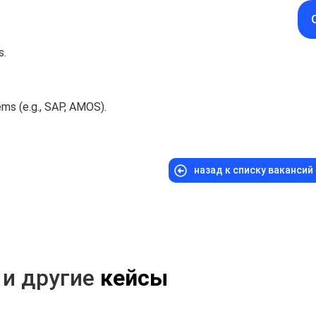
s.
ms (e.g., SAP, AMOS).
назад к списку вакансий
 и другие
кейсы