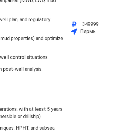
 companies (MWD, LWD, mud
well plan, and regulatory
349999
Пермь
 mud properties) and optimize
ell control situations.
in post-well analysis.
rations, with at least 5 years
sible or drillship).
hniques, HPHT, and subsea